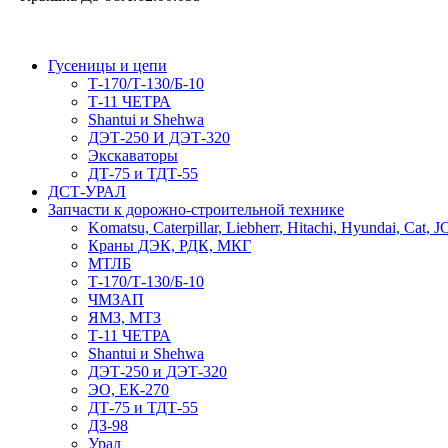
Гусеницы и цепи
Т-170/Т-130/Б-10
Т-11 ЧЕТРА
Shantui и Shehwa
ДЭТ-250 И ДЭТ-320
Экскаваторы
ДТ-75 и ТДТ-55
ДСТ-УРАЛ
Запчасти к дорожно-строительной технике
Komatsu, Caterpillar, Liebherr, Hitachi, Hyundai, Cat, 
Краны ДЭК, РДК, МКГ
МТЛБ
Т-170/Т-130/Б-10
ЧМЗАП
ЯМЗ, МТЗ
Т-11 ЧЕТРА
Shantui и Shehwa
ДЭТ-250 и ДЭТ-320
ЭО, ЕК-270
ДТ-75 и ТДТ-55
ДЗ-98
Урал