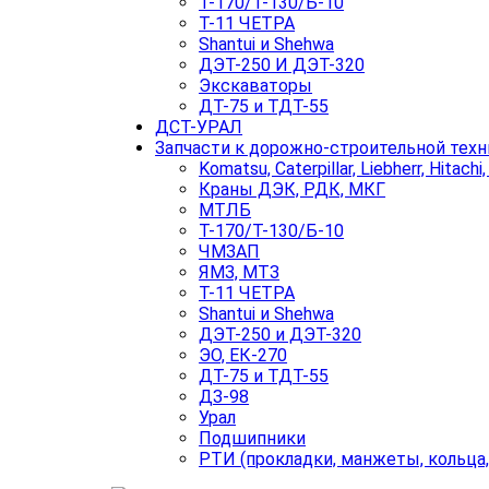
Т-170/Т-130/Б-10
Т-11 ЧЕТРА
Shantui и Shehwa
ДЭТ-250 И ДЭТ-320
Экскаваторы
ДТ-75 и ТДТ-55
ДСТ-УРАЛ
Запчасти к дорожно-строительной техн
Komatsu, Caterpillar, Liebherr, Hitachi
Краны ДЭК, РДК, МКГ
МТЛБ
Т-170/Т-130/Б-10
ЧМЗАП
ЯМЗ, МТЗ
Т-11 ЧЕТРА
Shantui и Shehwa
ДЭТ-250 и ДЭТ-320
ЭО, ЕК-270
ДТ-75 и ТДТ-55
ДЗ-98
Урал
Подшипники
РТИ (прокладки, манжеты, кольца,