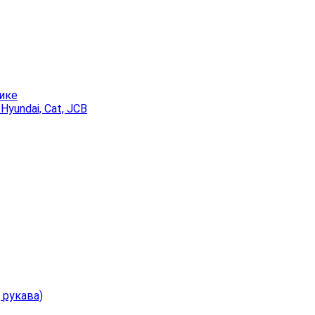
ике
, Hyundai, Cat, JCB
 рукава)