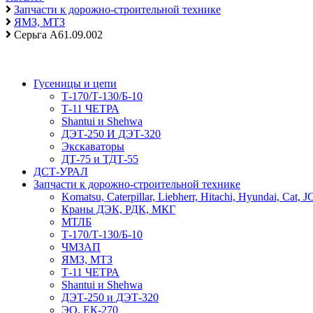
Запчасти к дорожно-строительной технике
ЯМЗ, МТЗ
Серьга А61.09.002
Гусеницы и цепи
Т-170/Т-130/Б-10
Т-11 ЧЕТРА
Shantui и Shehwa
ДЭТ-250 И ДЭТ-320
Экскаваторы
ДТ-75 и ТДТ-55
ДСТ-УРАЛ
Запчасти к дорожно-строительной технике
Komatsu, Caterpillar, Liebherr, Hitachi, Hyundai, Cat, 
Краны ДЭК, РДК, МКГ
МТЛБ
Т-170/Т-130/Б-10
ЧМЗАП
ЯМЗ, МТЗ
Т-11 ЧЕТРА
Shantui и Shehwa
ДЭТ-250 и ДЭТ-320
ЭО, ЕК-270